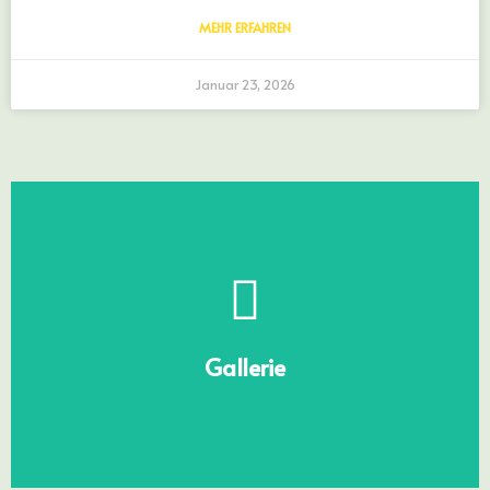
MEHR ERFAHREN
Januar 23, 2026
Schüler*innen
Kunst und Co von unseren
Gallerie